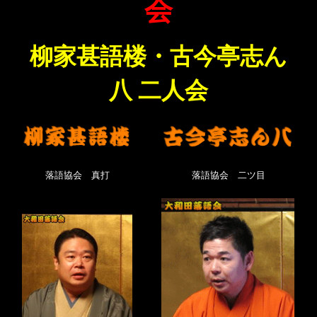
会
柳家甚語楼・古今亭志ん
八 二人会
落語協会 真打
落語協会 二ツ目