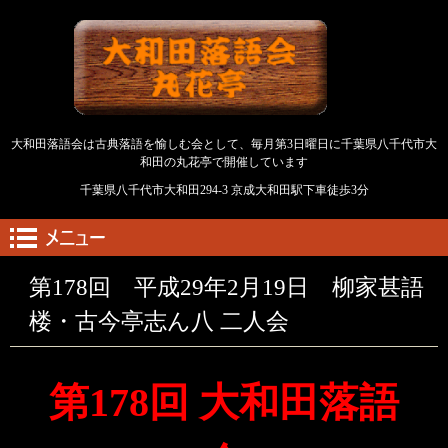
大和田落語会・丸花亭
大和田落語会は古典落語を愉しむ会として、毎月第3日曜日に千葉県八千代市大
和田の丸花亭で開催しています
千葉県八千代市大和田294-3
京成大和田駅下車徒歩3分
第178回 平成29年2月19日 柳家甚語
楼・古今亭志ん八 二人会
第178回 大和田落語