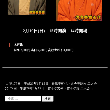
2月19日(日) 15時開演 14時開場
木戸銭
前売:2,500円 当日:2,700円 高校生以下:1,000円
←
第177回 平成29年1月15日 春風亭朝也・古今亭駒次 二人会
第179回 平成29年3月19日 古今亭文菊・古今亭始 二人会
→