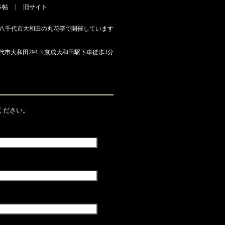
多帖
旧サイト
県八千代市大和田の丸花亭で開催しています
市大和田294-3
京成大和田駅下車徒歩3分
ください。